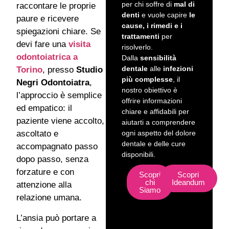
per chi soffre di
mal di
raccontare le proprie
denti
e vuole capire
le
paure e ricevere
cause, i rimedi e i
spiegazioni chiare. Se
trattamenti
per
devi fare una
visita
risolverlo.
odontoiatrica a
Dalla
sensibilità
dentale
alle
infezioni
Torino
, presso
Studio
più complesse
, il
Negri Odontoiatra
,
nostro obiettivo è
l’approccio è semplice
offrire informazioni
ed empatico: il
chiare e affidabili per
paziente viene accolto,
aiutarti a comprendere
ogni aspetto del dolore
ascoltato e
dentale e delle cure
accompagnato passo
disponibili.
dopo passo, senza
forzature e con
Scopri
Scopri
chi
Ideandum
attenzione alla
Siamo
relazione umana.
L’ansia può portare a