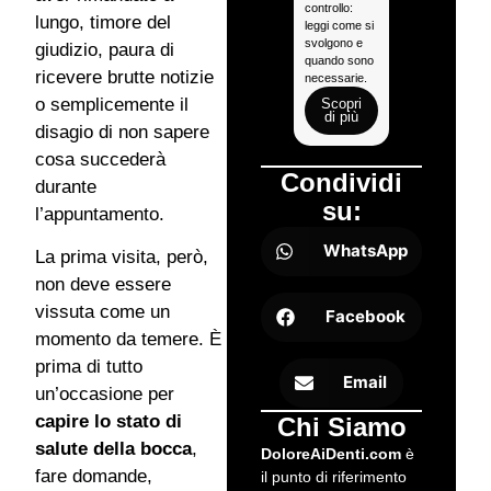
controllo:
radiografia è
lungo, timore del
leggi come si
necessaria e
svolgono e
come si
giudizio, paura di
quando sono
svolge la
ricevere brutte notizie
necessarie.
visita.
o semplicemente il
Scopri
Scopri
di più
di più
disagio di non sapere
cosa succederà
Condividi
durante
su:
l’appuntamento.
WhatsApp
La prima visita, però,
non deve essere
vissuta come un
Facebook
momento da temere. È
prima di tutto
Email
un’occasione per
capire lo stato di
Chi Siamo
salute della bocca
,
DoloreAiDenti.com
è
fare domande,
il punto di riferimento