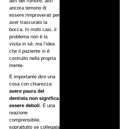
altri del rumore, altri
ancora temono di
essere rimproverati per
aver trascurato la
bocca. In molti casi, il
problema non è la
visita in sé, ma l’idea
che il paziente si è
costruito nella propria
mente.
È importante dire una
cosa con chiarezza:
avere paura del
dentista non significa
essere deboli
. È una
reazione
comprensibile,
soprattutto se collegata