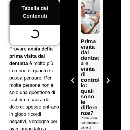
Tabella dei
Contenuti
Prima
Prima
visita
visita
Provare
ansia della
dal
odonto
prima visita dal
dentist
iatrica:
a e
dentista
è molto più
serve
visita
la
comune di quanto si
di
radiogr
possa pensare. Per
control
afia?
lo:
molte persone non è
Tutto
quali
quello
solo una questione di
sono
che c’è
fastidio o paura del
le
da
dolore: spesso entrano
differe
sapere
nze?
in gioco ricordi
Prima visita
Prima visita
odontoiatrica:
negativi, vergogna per
dal dentista e
scopri
visita di
quando la
aver rimandato a