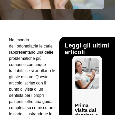
Nel mondo
Leggi gli ultimi
dell’odontoiatria le carie
articoli
rappresentano una delle
problematiche più
comuni e comunque
trattabili, se si adottano le
giuste misure. Questo
articolo, scritto con il
punto di vista di un
dentista per i propri
Pri
pazienti, offre una guida
Prima
visit
completa su come curare
visita dal
odon
le carie, illustrandone le