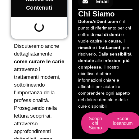
Email
Contenuti
Chi Siamo
DoloreAiDenti.com
è il
punto di riferimento per chi
soffre di
mal di denti
e
vuole capire
le cause, i
Discuteremo anche
rimedi e i trattamenti
per
dettagliatamente
risolverlo. Dalla
sensibilità
dentale
alle
infezioni più
come curare le carie
complesse
, il nostro
attraverso i
obiettivo è offrire
trattamenti moderni,
informazioni chiare e
sottolineando
affidabili per aiutarti a
l’importanza della
comprendere ogni aspetto
del dolore dentale e delle
professionalità.
cure disponibili.
Proseguendo nella
lettura scoprirai,
Scopri
Scopri
chi
Ideandum
attraverso
Siamo
approfondimenti