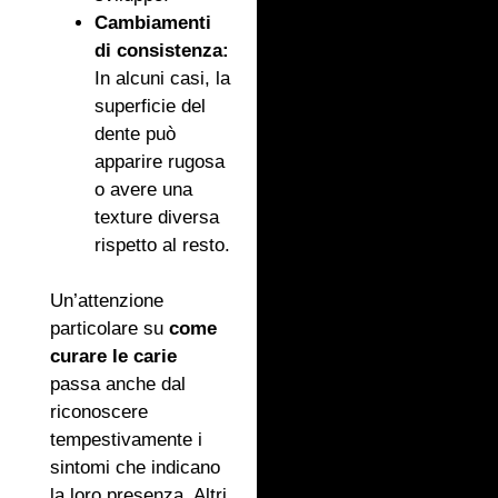
Cambiamenti
di consistenza:
In alcuni casi, la
superficie del
dente può
apparire rugosa
o avere una
texture diversa
rispetto al resto.
Un’attenzione
particolare su
come
curare le carie
passa anche dal
riconoscere
tempestivamente i
sintomi che indicano
la loro presenza. Altri