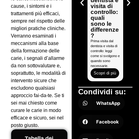
dentista e
rica:
visita di
serv
cause, i sintomi e i
controllo:
radi
trattamenti più efficaci,
quali
a? T
sempre nel rispetto delle
sono le
quel
migliori pratiche cliniche.
differenze
che 
?
sap
Verranno esaminati i
Prima visita dal
Prima vi
meccanismi alla base
dentista e visita di
odontoia
della formazione delle
controllo: leggi
scopri q
come si svolgono e
radiogra
carie, i segnali d’allarme
quando sono
necessa
da non sottovalutare e,
necessarie.
si svolge
soprattutto, le modalità di
Scopri di più
Scopr
intervento sicure che
escludono qualsiasi
Condividi su:
approccio fai-da-te. Se ti
WhatsApp
sei mai chiesto come
curare le carie in modo
efficace e sicuro, sei nel
Facebook
posto giusto.
Tabella dei