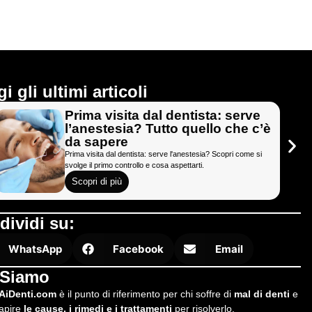
i gli ultimi articoli
Prima visita dal dentista: serve
l’anestesia? Tutto quello che c’è
da sapere
Prima visita dal dentista: serve l'anestesia? Scopri come si
svolge il primo controllo e cosa aspettarti.
Scopri di più
dividi su:
WhatsApp
Facebook
Email
 Siamo
AiDenti.com
è il punto di riferimento per chi soffre di
mal di denti
e
capire
le cause, i rimedi e i trattamenti
per risolverlo.