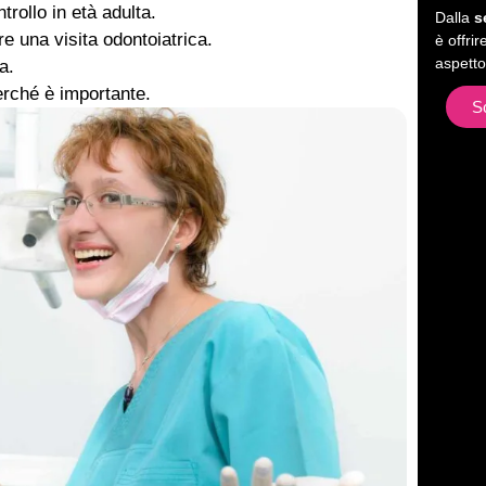
rollo in età adulta.
Dalla
s
e una visita odontoiatrica.
è offri
aspetto
a.
erché è importante.
S