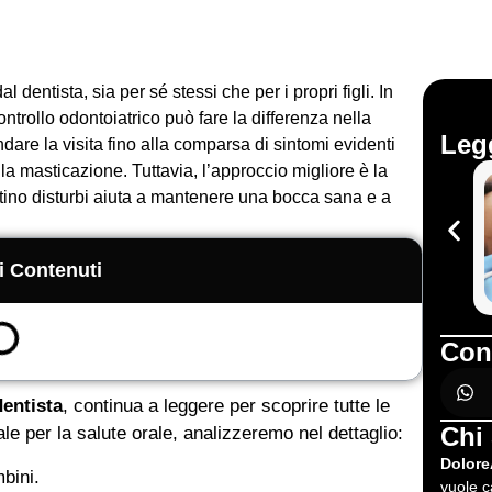
 dentista, sia per sé stessi che per i propri figli. In
controllo odontoiatrico può fare la differenza nella
Legg
dare la visita fino alla comparsa di sintomi evidenti
a masticazione. Tuttavia, l’approccio migliore è la
stino disturbi aiuta a mantenere una bocca sana e a
i Contenuti
Con
dentista
, continua a leggere per scoprire tutte le
Chi
le per la salute orale,
analizzeremo nel dettaglio:
Dolore
bini.
vuole 