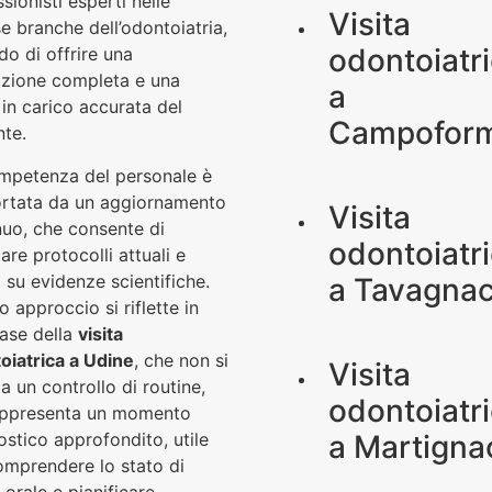
sionisti esperti nelle
Visita
e branche dell’odontoiatria,
odontoiatr
do di offrire una
azione completa e una
a
 in carico accurata del
Campofor
nte.
mpetenza del personale è
rtata da un aggiornamento
Visita
nuo, che consente di
odontoiatr
are protocolli attuali e
 su evidenze scientifiche.
a
Tavagna
 approccio si riflette in
fase della
visita
oiatrica a Udine
, che non si
Visita
 a un controllo di routine,
odontoiatr
ppresenta un momento
ostico approfondito, utile
a
Martigna
omprendere lo stato di
 orale e pianificare