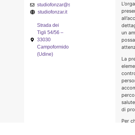
L’orga
studiofonzar@studiofonzar.it
prese
studiofonzar.it
all’ac
detta
Strada dei
un amb
Tigli 54/56 –
possa
33030
attenz
Campoformido
(Udine)
La pr
eleme
contro
person
accom
perco
salute
di pr
Per c
propri