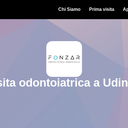
Chi Siamo
Prima visita
Ap
ita odontoiatrica a Udi