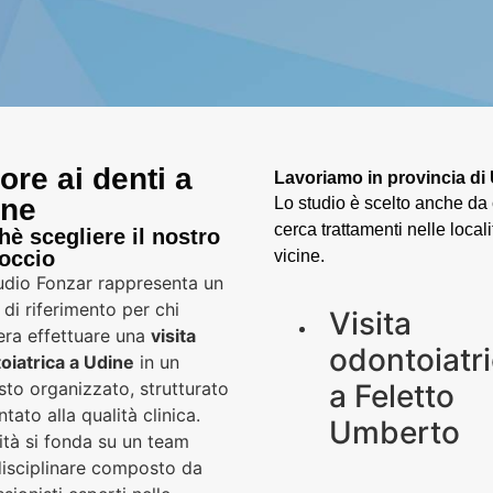
ore ai denti a
Lavoriamo in provincia di
ine
Lo studio è scelto anche da 
cerca trattamenti nelle locali
hè scegliere il nostro
occio
vicine.
udio Fonzar rappresenta un
di riferimento per chi
Visita
era effettuare una
visita
odontoiatr
oiatrica a Udine
in un
a
Feletto
sto organizzato, strutturato
ntato alla qualità clinica.
Umberto
vità si fonda su un team
disciplinare composto da