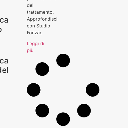
del
trattamento.
ica
Approfondisci
con Studio
o
Fonzar.
Leggi di
più
ica
del