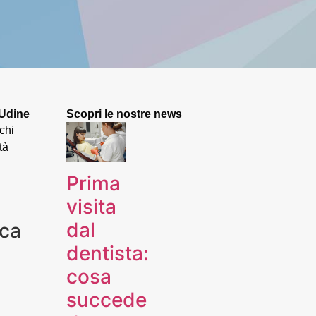
 Udine
Scopri le nostre news
chi
tà
Prima
visita
dal
ica
dentista:
cosa
succede