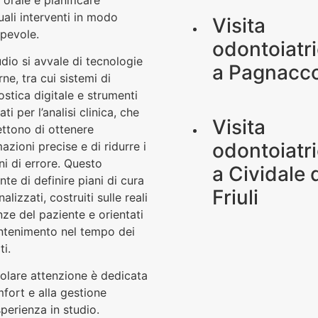
uali interventi in modo
Visita
pevole.
odontoiatr
udio si avvale di tecnologie
a
Pagnacc
e, tra cui sistemi di
ostica digitale e strumenti
ti per l’analisi clinica, che
Visita
ttono di ottenere
odontoiatr
azioni precise e di ridurre i
ni di errore. Questo
a
Cividale 
te di definire piani di cura
Friuli
alizzati, costruiti sulle reali
nze del paziente e orientati
ntenimento nel tempo dei
ti.
colare attenzione è dedicata
mfort e alla gestione
sperienza in studio.