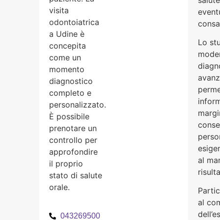
visita
event
odontoiatrica
consa
a Udine è
Lo st
concepita
modern
come un
diagn
momento
avanza
diagnostico
perme
completo e
inform
personalizzato.
margi
È possibile
consen
prenotare un
person
controllo per
esige
approfondire
al ma
il proprio
risulta
stato di salute
orale.
Parti
al co
dell’e
043269500