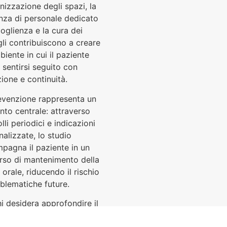
nizzazione degli spazi, la
nza di personale dedicato
coglienza e la cura dei
gli contribuiscono a creare
iente in cui il paziente
 sentirsi seguito con
ione e continuità.
evenzione rappresenta un
nto centrale: attraverso
lli periodici e indicazioni
alizzate, lo studio
pagna il paziente in un
rso di mantenimento della
 orale, riducendo il rischio
oblematiche future.
hi desidera approfondire il
o stato di salute orale