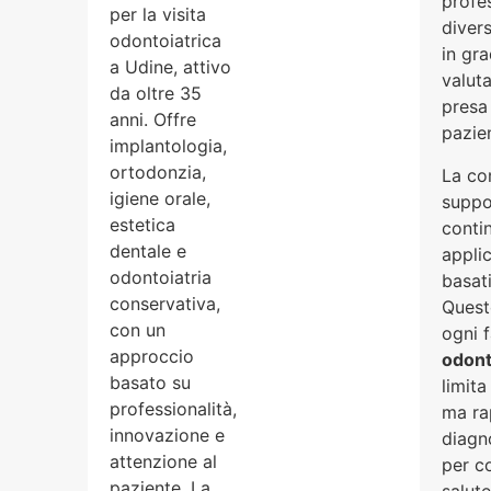
profes
per la visita
divers
odontoiatrica
in gra
a Udine, attivo
valut
da oltre 35
presa
anni. Offre
pazie
implantologia,
ortodonzia,
La co
igiene orale,
suppo
estetica
conti
dentale e
applic
odontoiatria
basati
conservativa,
Questo
con un
ogni 
approccio
odont
basato su
limita
professionalità,
ma ra
innovazione e
diagn
attenzione al
per c
paziente. La
salute