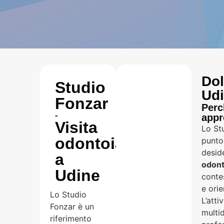
Dol
Studio
Ud
Fonzar
Perc
-
appr
Visita
Lo St
odontoiatrica
punto 
desid
a
odont
Udine
conte
e orie
Lo Studio
L’atti
Fonzar è un
multi
riferimento