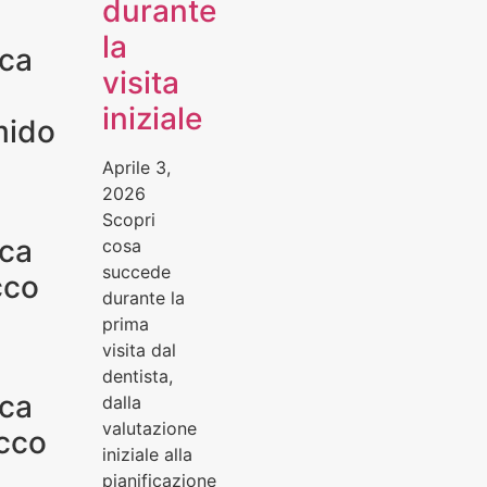
durante
la
ica
visita
iniziale
mido
Aprile 3,
2026
Scopri
ica
cosa
succede
cco
durante la
prima
visita dal
dentista,
ica
dalla
valutazione
cco
iniziale alla
pianificazione