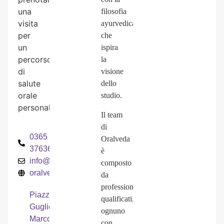
una
filosofia
visita
ayurvedica
per
che
un
ispira
percorso
la
di
visione
salute
dello
orale
studio.
personalizzato.
Il team
di
0365
Oralveda
376365
è
info@oralveda.it
composto
oralveda.it
da
professionisti
Piazza
qualificati,
Guglielmo
ognuno
Marconi,
con