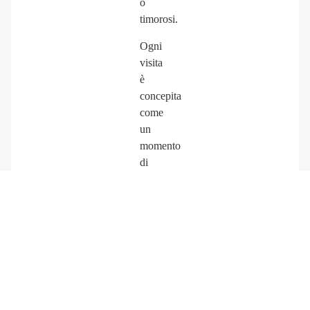
o
timorosi.
Ogni
visita
è
concepita
come
un
momento
di
ascolto
e
confronto:
il
tempo
dedicato
al
paziente,