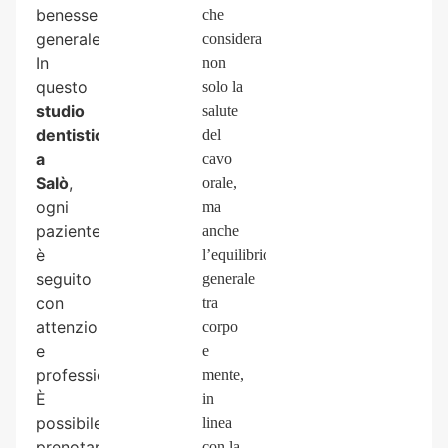
benessere
che
generale.
considera
In
non
questo
solo la
studio
salute
dentistico
del
a
cavo
Salò
,
orale,
ogni
ma
paziente
anche
è
l’equilibrio
seguito
generale
con
tra
attenzione
corpo
e
e
professionalità.
mente,
È
in
possibile
linea
prenotare
con la