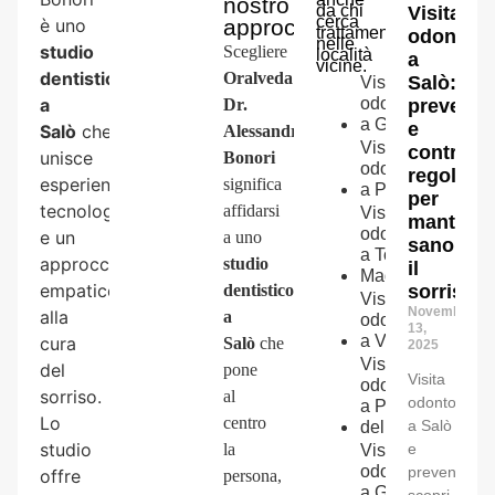
nostro
da chi
Visita
cerca
è uno
approccio
trattamenti
odontoiat
nelle
studio
Scegliere
località
a
vicine.
dentistico
Oralveda
Salò:
Visita
a
odontoiatrica
prevenzi
Dr.
a
Gavardo
e
Salò
che
Alessandro
Visita
controlli
unisce
Bonori
odontoiatrica
regolari
esperienza,
significa
a
Prevalle
per
tecnologia
affidarsi
Visita
mantene
odontoiatrica
e un
a uno
sano
a
Toscolano-
approccio
studio
il
Maderno
empatico
sorriso
dentistico
Visita
Novembre
alla
a
odontoiatrica
13,
a
Vobarno
cura
Salò
che
2025
Visita
del
pone
Visita
odontoiatrica
sorriso.
al
odontoiatric
a
Puegnago
Lo
centro
a Salò
del Garda
studio
e
la
Visita
odontoiatrica
prevenzione
offre
persona,
a
Gardone
scopri