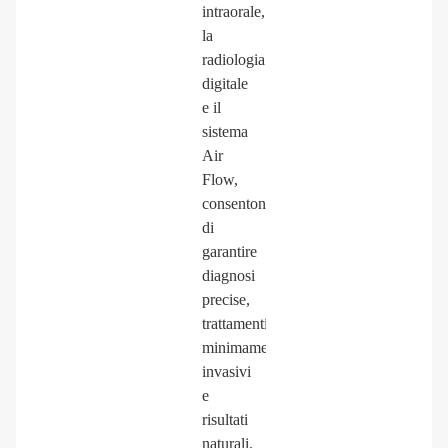
intraorale,
la
radiologia
digitale
e il
sistema
Air
Flow,
consentono
di
garantire
diagnosi
precise,
trattamenti
minimamente
invasivi
e
risultati
naturali.