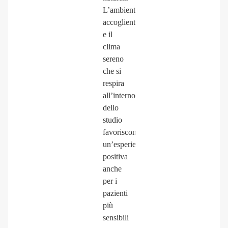
L’ambiente
accogliente
e il
clima
sereno
che si
respira
all’interno
dello
studio
favoriscono
un’esperienza
positiva
anche
per i
pazienti
più
sensibili