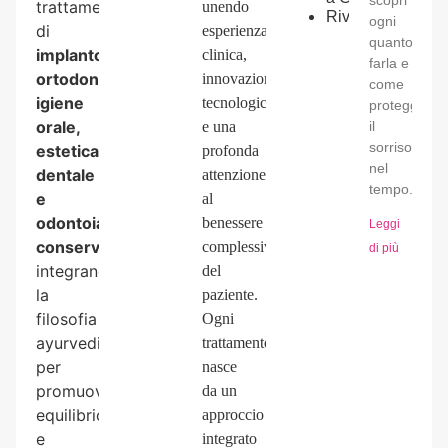
trattamenti
unendo
Riviera
ogni
di
esperienza
quanto
implantologia,
clinica,
farla e
ortodonzia,
innovazione
come
igiene
tecnologica
proteggere
orale,
il
e una
sorriso
estetica
profonda
nel
dentale
attenzione
tempo.
e
al
odontoiatria
benessere
Leggi
conservativa
,
complessivo
di più
integrando
del
la
paziente.
filosofia
Ogni
ayurvedica
trattamento
per
nasce
promuovere
da un
equilibrio
approccio
e
integrato