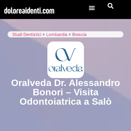
Studi Dentistici
>
Lombardia
>
Brescia
Oralveda Dr. Alessandro
Bonori – Visita
Odontoiatrica a Salò