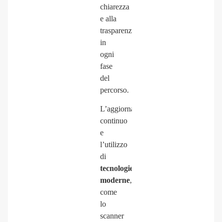
chiarezza
e alla
trasparenza
in
ogni
fase
del
percorso.
L’aggiornamento
continuo
e
l’utilizzo
di
tecnologie
moderne
,
come
lo
scanner