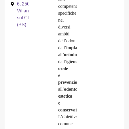
6, 25089,
competenze
Villanuova
specifiche
sul Clisi
nei
(BS)
diversi
ambiti
dell’odontoiatria:
dall’
implantologia
all’
ortodonzia
,
dall’
igiene
orale
e
prevenzione
all’
odontoiatria
estetica
e
conservativa
.
L’obiettivo
comune