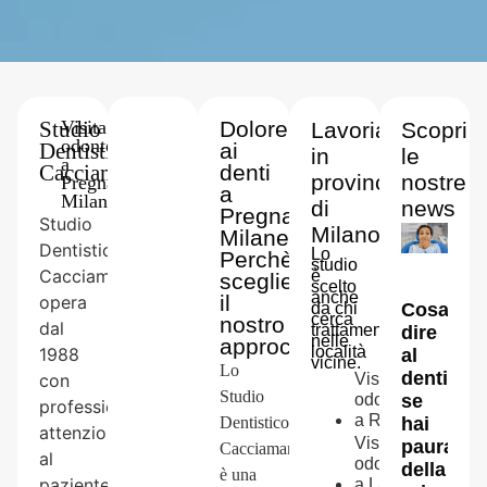
Studio
-
Visita
Dolore
Lavoriamo
Scopri
odontoiatrica
Dentistico
ai
in
le
a
Cacciamani
denti
provincia
nostre
Pregnana
a
Milanese
di
news
Pregnana
Studio
Milano
Milanese
Dentistico
Lo
Perchè
studio
Cacciamani
è
scegliere
scelto
anche
il
opera
da chi
Cosa
cerca
nostro
dal
trattamenti
dire
nelle
approccio
località
1988
al
vicine.
Lo
dentista
con
Visita
Studio
odontoiatrica
se
professionalità,
a
Rho
Dentistico
hai
attenzione
Visita
paura
Cacciamani
al
odontoiatrica
della
è una
paziente
a
Lainate