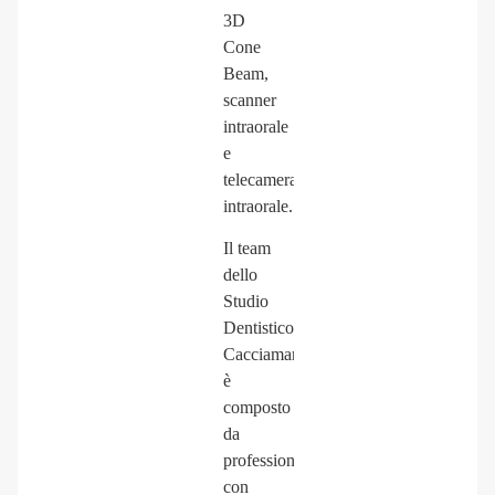
3D
Cone
Beam,
scanner
intraorale
e
telecamera
intraorale.
Il team
dello
Studio
Dentistico
Cacciamani
è
composto
da
professionisti
con