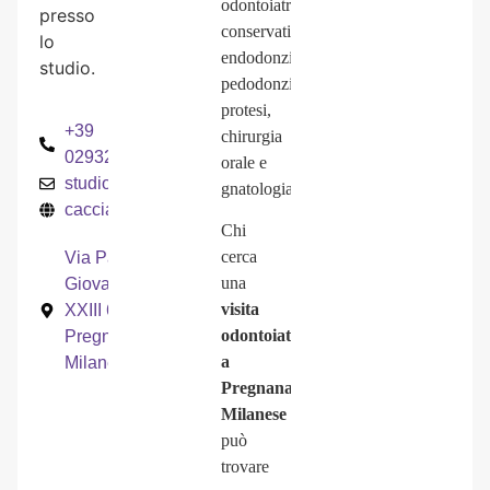
odontoiatria
presso
conservativa,
lo
endodonzia,
studio.
pedodonzia,
protesi,
+39
chirurgia
0293291209
orale e
studiodentistico@cacciamani.org
gnatologia.
cacciamani.org
Chi
cerca
Via Papa
una
Giovanni
visita
XXIII 6,
odontoiatrica
Pregnana
a
Milanese
Pregnana
Milanese
può
trovare