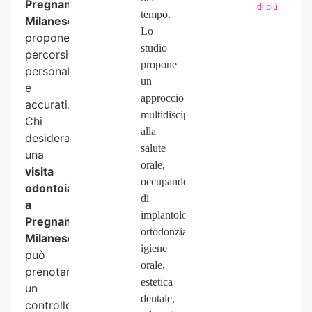
Pregnana
di più
tempo.
Milanese
,
Lo
propone
studio
percorsi
propone
personalizzati
un
e
approccio
accurati.
multidisciplinare
Chi
alla
desidera
salute
una
orale,
visita
occupandosi
odontoiatrica
di
a
implantologia,
Pregnana
ortodonzia,
Milanese
igiene
può
orale,
prenotare
estetica
un
dentale,
controllo