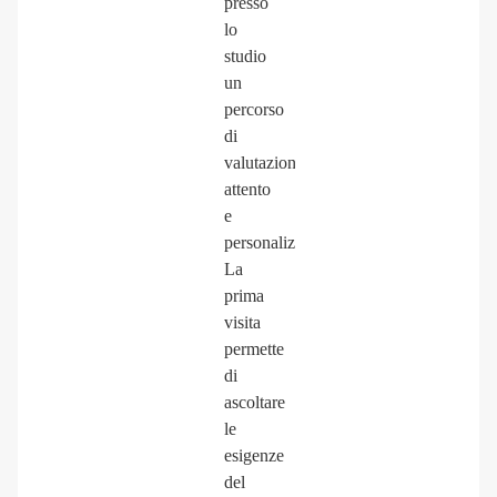
presso
lo
studio
un
percorso
di
valutazione
attento
e
personalizzato.
La
prima
visita
permette
di
ascoltare
le
esigenze
del