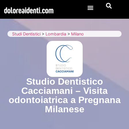
Studi Dentistici
>
Lombardia
>
Milano
Studio Dentistico
Cacciamani – Visita
odontoiatrica a Pregnana
Milanese