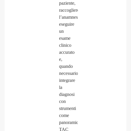
paziente,
raccogliere
l’anamnesi,
eseguire
un
esame
clinico
accurato
e,
quando
necessario,
integrare
la
diagnosi
con
strumenti
come
panoramica,
TAC