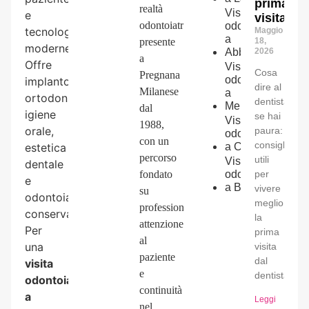
prima
realtà
Visita
e
visita
odontoiatrica
odontoiatrica
tecnologie
Maggio
a
presente
18,
moderne.
Abbiategrasso
2026
a
Offre
Visita
Cosa
Pregnana
odontoiatrica
implantologia,
dire al
Milanese
a
ortodonzia,
dentista
Melegnano
dal
igiene
se hai
Visita
1988,
orale,
paura:
odontoiatrica
con un
consigli
estetica
a
Cornaredo
percorso
utili
Visita
dentale
fondato
odontoiatrica
per
e
a
Bareggio
vivere
su
odontoiatria
meglio
professionalità,
conservativa.
la
attenzione
Per
prima
al
una
visita
paziente
dal
visita
e
dentista.
odontoiatrica
continuità
a
Leggi
nel