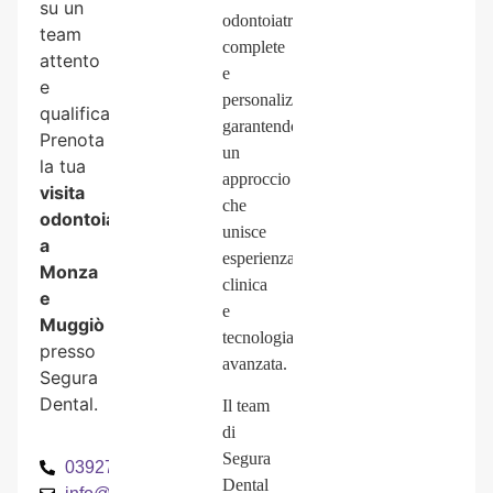
su un
odontoiatriche
team
complete
attento
e
e
personalizzate,
qualificato.
garantendo
Prenota
un
la tua
approccio
visita
che
odontoiatrica
unisce
a
esperienza
Monza
clinica
e
e
Muggiò
tecnologia
presso
avanzata.
Segura
Dental.
Il team
di
Segura
0392785549
Dental