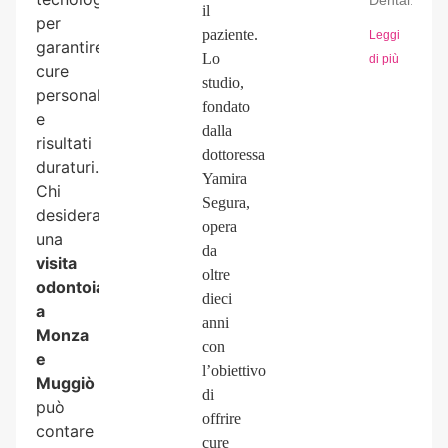
Dental.
il
per
paziente.
Leggi
garantire
Lo
di più
cure
studio,
personalizzate
fondato
e
dalla
risultati
dottoressa
duraturi.
Yamira
Chi
Segura,
desidera
opera
una
da
visita
oltre
odontoiatrica
dieci
a
anni
Monza
con
e
l’obiettivo
Muggiò
di
può
offrire
contare
cure