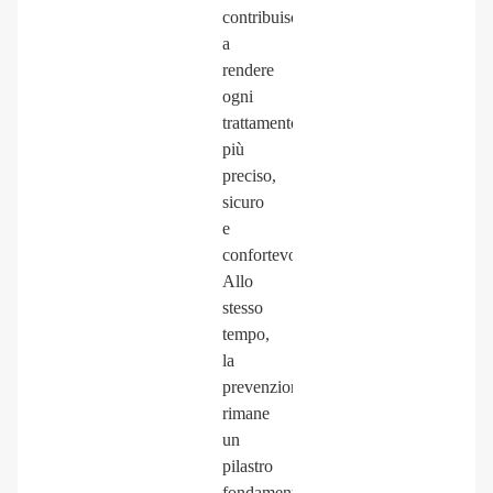
contribuiscono
a
rendere
ogni
trattamento
più
preciso,
sicuro
e
confortevole.
Allo
stesso
tempo,
la
prevenzione
rimane
un
pilastro
fondamentale: