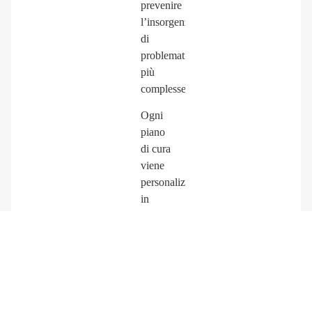
prevenire
l’insorgenza
di
problematiche
più
complesse.
Ogni
piano
di cura
viene
personalizzato
in
base
alle
esigenze
cliniche
e alle
aspettative