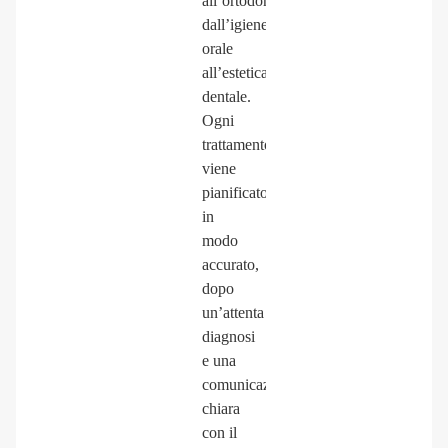
all’ortodonzia,
dall’igiene
orale
all’estetica
dentale.
Ogni
trattamento
viene
pianificato
in
modo
accurato,
dopo
un’attenta
diagnosi
e una
comunicazione
chiara
con il