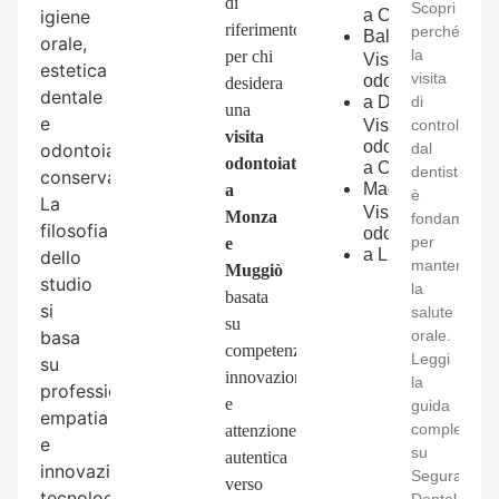
di
Scopri
igiene
a
Cinisello
riferimento
perché
Balsamo
orale,
la
per chi
Visita
estetica
visita
odontoiatrica
desidera
dentale
a
Desio
di
una
e
Visita
controllo
visita
odontoiatrica
odontoiatria
dal
odontoiatrica
a
Cesano
dentista
conservativa.
Maderno
a
è
La
Visita
Monza
fondamenta
filosofia
odontoiatrica
per
e
a
Lissone
dello
mantenere
Muggiò
studio
la
basata
si
salute
su
basa
orale.
competenza,
Leggi
su
innovazione
la
professionalità,
e
guida
empatia
completa
attenzione
e
su
autentica
innovazione
Segura
verso
tecnologica,