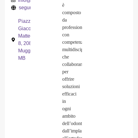
info@seguradental.it
è
seguradental.it
composto
da
Piazza
professionisti
Giacomo
con
Matteotti,
competenze
8, 20835
multidisciplinari
Muggiò
che
MB
collaborano
per
offrire
soluzioni
efficaci
in
ogni
ambito
dell’odontoiatria:
dall’implantologia