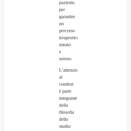
paziente,
per
garantire
un
percorso
terapeutico
mirato
e
sereno.
L’attenzione
al
comfort
è parte
integrante
della
filosofia
dello
studio: