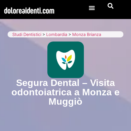
Studi Dentistici
>
Lombardia
>
Monza Brianza
Segura Dental – Visita
odontoiatrica a Monza e
Muggiò