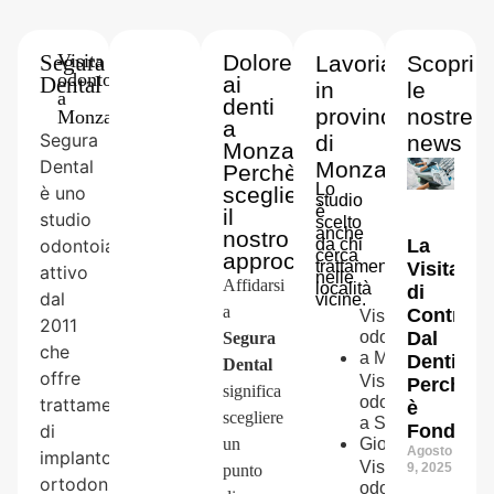
Segura
-
Visita
Dolore
Lavoriamo
Scopri
odontoiatrica
Dental
ai
in
le
a
denti
provincia
nostre
Monza
a
Segura
di
news
Monza
Dental
Monza
Perchè
Lo
è uno
scegliere
studio
è
il
studio
scelto
anche
nostro
odontoiatrico
da chi
La
cerca
approccio
trattamenti
Visita
attivo
nelle
Affidarsi
località
di
dal
vicine.
a
Controll
Visita
2011
odontoiatrica
Dal
Segura
che
a
Muggiò
Dentista:
Dental
offre
Visita
Perché
significa
odontoiatrica
trattamenti
è
scegliere
a
Sesto San
di
Fondame
un
Giovanni
Agosto
implantologia,
Visita
9, 2025
punto
ortodonzia,
odontoiatrica