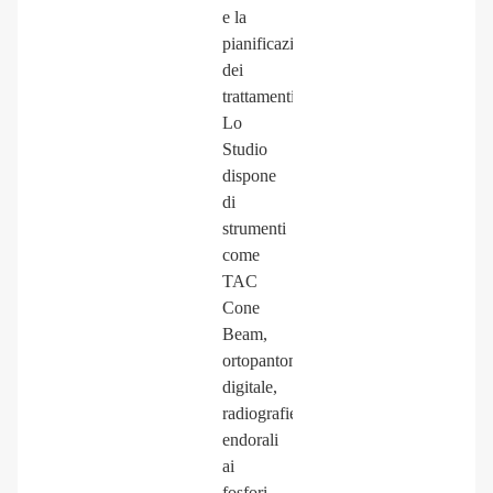
e la
pianificazione
dei
trattamenti.
Lo
Studio
dispone
di
strumenti
come
TAC
Cone
Beam,
ortopantomografia
digitale,
radiografie
endorali
ai
fosfori,