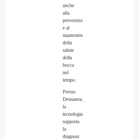
anche
alla
prevenzione
e al
mantenimento
della
salute
della
bocca
nel
tempo.
Presso
Densanea,
la
tecnologia
supporta
la
diagnosi