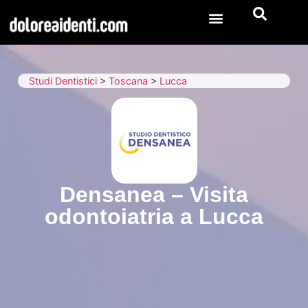
Studi Dentistici
>
Toscana
>
Lucca
Densanea – Visita
odontoiatria a Lucca