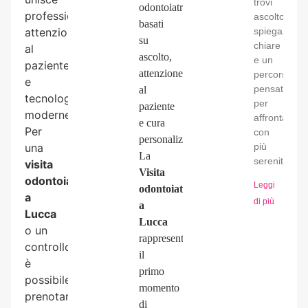
trovi
odontoiatrici
professionalità,
ascolto,
basati
attenzione
spiegazioni
su
chiare
al
ascolto,
e un
paziente
attenzione
percorso
e
pensato
al
tecnologie
per
paziente
moderne.
affrontarla
e cura
Per
con
personalizzata.
una
più
La
serenità
visita
Visita
odontoiatrica
Leggi
odontoiatria
a
di più
a
Lucca
Lucca
o un
rappresenta
controllo,
il
è
primo
possibile
momento
prenotare
di