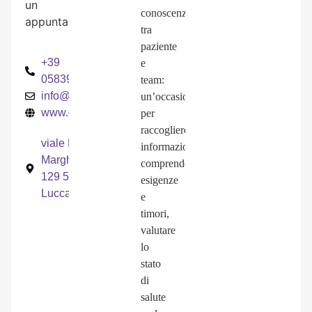
un
conoscenza
appuntamento.
tra
paziente
+39
e
0583954222
team:
info@densanea.it
un’occasione
www.densanea.it
per
raccogliere
viale R.
informazioni,
Margherita
comprendere
129 55100
esigenze
Lucca
e
timori,
valutare
lo
stato
di
salute