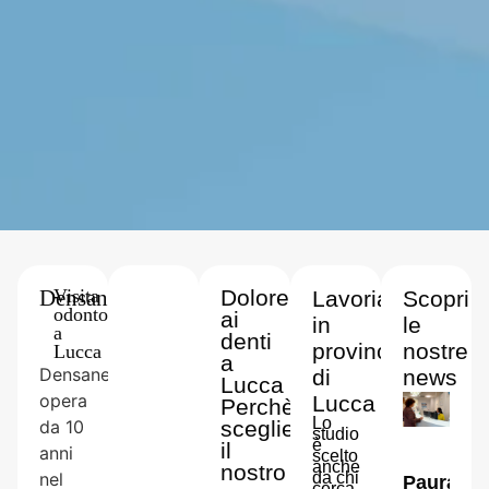
Densanea
-
Visita
Dolore
Lavoriamo
Scopri
odontoiatrica
ai
in
le
a
denti
provincia
nostre
Lucca
a
Densanea
di
news
Lucca
opera
Lucca
Perchè
Lo
da 10
scegliere
studio
è
il
anni
scelto
anche
nostro
nel
da chi
Paura
cerca