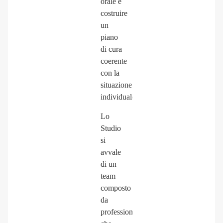
orale e
costruire
un
piano
di cura
coerente
con la
situazione
individuale.
Lo
Studio
si
avvale
di un
team
composto
da
professionisti