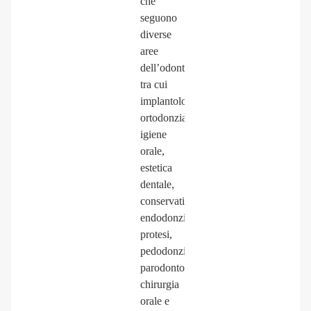
che
seguono
diverse
aree
dell’odontoiatria,
tra cui
implantologia,
ortodonzia,
igiene
orale,
estetica
dentale,
conservativa,
endodonzia,
protesi,
pedodonzia,
parodontologia,
chirurgia
orale e