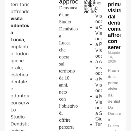
approccio
trattamenti
territorio,
prima
nelle
Densanea
località
visita
offrendo
vicine.
è uno
Visita
dal
visita
odontoiatrica
Studio
dentista:
odontoiatrica
a
Capannori
come
Dentistico
a
Visita
affrontar
a
odontoiatrica
Lucca
,
con
Lucca
a
Porcari
implantologia,
serenità
che
Visita
ortodonzia,
Maggio
odontoiatrica
opera
14,
igiene
a
Altopascio
2026
sul
orale,
Visita
Paura
territorio
odontoiatrica
estetica
della
da 10
a
Montecarlo
dentale
prima
anni,
Visita
e
visita
odontoiatrica
nato
odontoiatria
dal
a
Marlia
con
dentista?
conservativa.
Visita
l’obiettivo
Da
odontoiatrica
Lo
di
a
San
Densanea
Studio
Giuliano
a
offrire
Dentistico
Terme
Lucca
percorsi
unisce