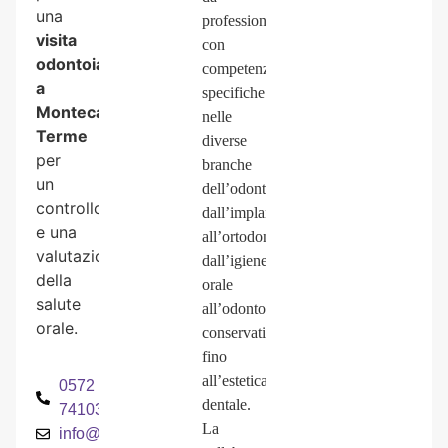
una
professionisti
visita
con
odontoiatrica
competenze
a
specifiche
Montecatini
nelle
Terme
diverse
per
branche
un
dell’odontoiatria,
controllo
dall’implantologia
e
una
all’ortodonzia,
valutazione
dall’igiene
della
orale
salute
all’odontoiatria
orale.
conservativa
fino
all’estetica
0572
dentale.
74103
La
info@odontoiatriaancillotti.it