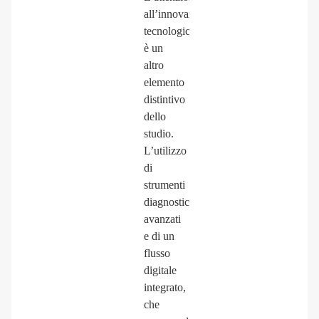
all’innovazione
tecnologica
è
un
altro
elemento
distintivo
dello
studio.
L’utilizzo
di
strumenti
diagnostici
avanzati
e
di
un
flusso
digitale
integrato,
che