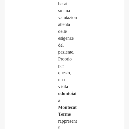
basati
su
una
valutazione
attenta
delle
esigenze
del
paziente.
Proprio
per
questo,
una
visita
odontoiatrica
a
Montecatini
Terme
rappresenta
il