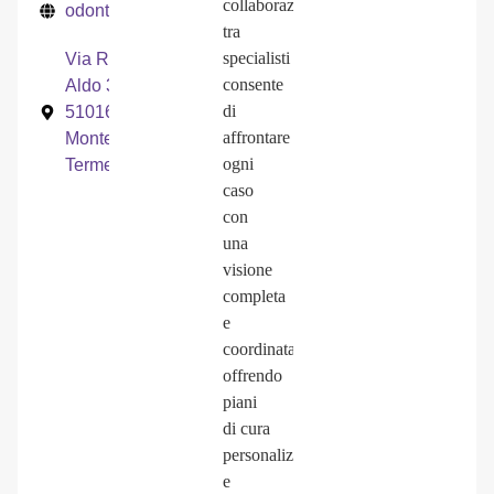
collaborazione
odontoiatriaancillotti.it
tra
specialisti
Via Rossi
consente
Aldo 35,
di
51016,
affrontare
Montecatini
ogni
Terme (PT)
caso
con
una
visione
completa
e
coordinata,
offrendo
piani
di
cura
personalizzati
e