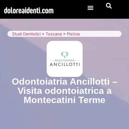
Studi Dentistici
>
Toscana
>
Pistoia
Odontoiatria Ancillotti –
Visita odontoiatrica a
Montecatini Terme