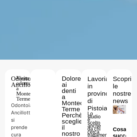
Odontoiatria
-
Visita
Dolore
Lavoriamo
Scopri
odontoiatrica
Ancillotti
ai
in
le
a
denti
provincia
nostre
Montecatini
a
Terme
di
news
Montecatini
Odontoiatria
Pistoia
Terme
Ancillotti
Lo
Perchè
studio
si
è
scegliere
scelto
anche
il
prende
da chi
Cosa
cerca
nostro
cura
trattamenti
succede