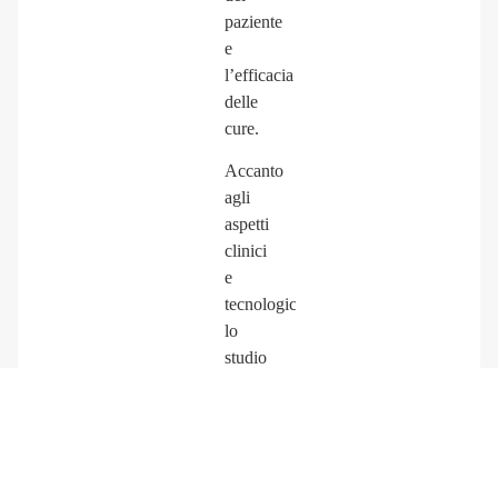
paziente
e
l’efficacia
delle
cure.
Accanto
agli
aspetti
clinici
e
tecnologici,
lo
studio
pone
grande
attenzione
alla
relazione