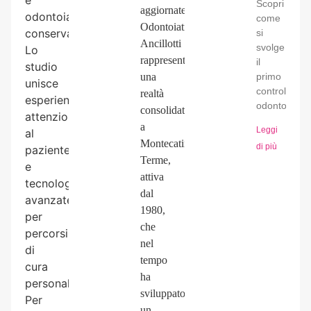
Scopri
aggiornate.
odontoiatria
come
Odontoiatria
conservativa.
si
Ancillotti
svolge
Lo
rappresenta
il
studio
una
primo
unisce
controllo
realtà
esperienza,
odontoiatric
consolidata
attenzione
a
Leggi
al
Montecatini
di più
paziente
Terme,
e
attiva
tecnologie
dal
avanzate
1980,
per
che
percorsi
nel
di
tempo
cura
ha
personalizzati.
sviluppato
Per
un