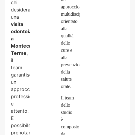
chi
approccio
desidera
multidisciplinare
una
orientato
visita
alla
odontoiatrica
qualità
a
delle
Montecatini
cure
e
Terme
,
alla
il
prevenzione
team
della
garantisce
salute
un
orale.
approccio
professionale
Il
team
e
dello
attento.
studio
È
è
possibile
composto
prenotare
da