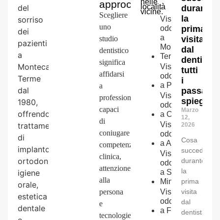
nelle
approccio
località
del
durante
vicine.
Scegliere
la
sorriso
Visita
uno
odontoiatrica
prima
dei
a
studio
visita
pazienti
Monsummano
dal
dentistico
a
Terme
dentista:
significa
Montecatini
Visita
tutti
affidarsi
odontoiatrica
Terme
i
a
Pescia
a
dal
passaggi
Visita
professionisti
spiegati
1980,
odontoiatrica
capaci
Marzo
offrendo
a
Capannori
12,
di
Visita
trattamenti
2026
coniugare
odontoiatrica
di
Cosa
a
Altopascio
competenza
implantologia,
succede
Visita
clinica,
ortodonzia,
durante
odontoiatrica
attenzione
la
igiene
a
San
alla
Miniato
prima
orale,
persona
Visita
visita
estetica
odontoiatrica
dal
e
dentale
a
Fucecchio
dentista?
tecnologie
e