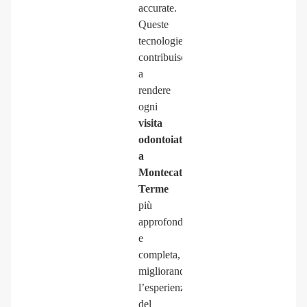
accurate.
Queste
tecnologie
contribuiscono
a
rendere
ogni
visita
odontoiatrica
a
Montecatini
Terme
più
approfondita
e
completa,
migliorando
l’esperienza
del