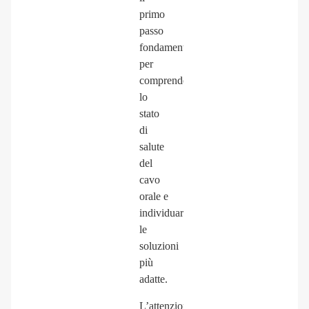
primo
passo
fondamentale
per
comprendere
lo
stato
di
salute
del
cavo
orale
e
individuare
le
soluzioni
più
adatte.
L’attenzione