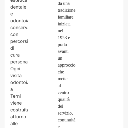
estetica
da una
dentale
tradizione
e
familiare
odontoiatria
iniziata
conservativa,
nel
con
1953 e
percorsi
porta
di
avanti
cura
un
personalizzati.
approccio
Ogni
che
visita
mette
odontoiatrica
al
a
centro
Terni
qualità
viene
del
costruita
servizio,
attorno
continuità
alle
e