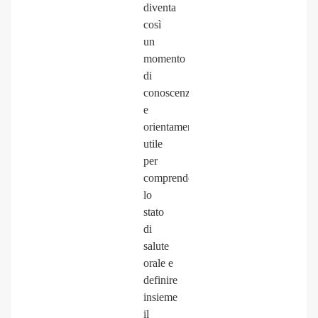
diventa
così
un
momento
di
conoscenza
e
orientamento,
utile
per
comprendere
lo
stato
di
salute
orale e
definire
insieme
il