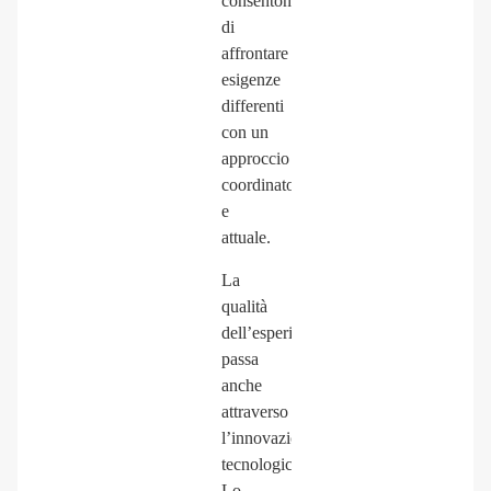
consentono
di
affrontare
esigenze
differenti
con un
approccio
coordinato
e
attuale.
La
qualità
dell’esperienza
passa
anche
attraverso
l’innovazione
tecnologica.
Lo