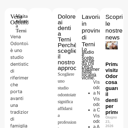
Vena
-
Visita
Dolore
Lavoriamo
Scopri
odontoiatrica
Odontoiatria
ai
in
le
a
denti
provincia
nostre
Terni
a
Vena
di
news
Terni
Odontoiatria
Terni
Perchè
Lo
è uno
scegliere
studio
è
il
studio
scelto
anche
nostro
dentistico
da chi
Prima
cerca
approccio
trattamenti
visita
di
nelle
Scegliere
località
Odontoiat
riferimento
vicine.
uno
cosa
Visita
che
odontoiatrica
guarda
studio
porta
a
Narni
il
odontoiatrico
avanti
Visita
dentista
significa
odontoiatrica
una
per
affidarsi
a
Orvieto
tradizione
primo
a
Visita
Giugno
di
odontoiatrica
23,
professionisti
famiglia
2026
a
Amelia