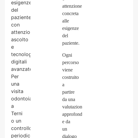
esigenze
attenzione
del
concreta
paziente,
alle
con
esigenze
attenzione,
del
ascolto
paziente.
e
tecnologie
Ogni
digitali
percorso
avanzate.
viene
Per
costruito
una
a
visita
partire
odontoiatrica
da una
a
valutazione
Terni
approfondita
o un
e da
controllo
un
periodico,
dialogo