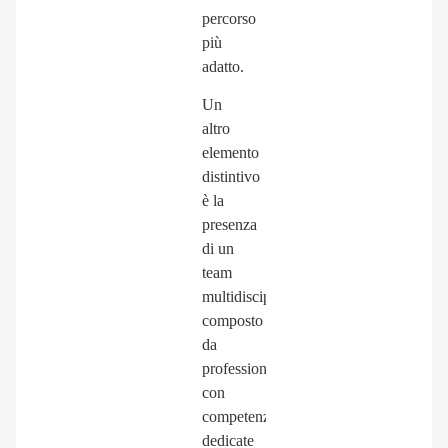
percorso
più
adatto.
Un
altro
elemento
distintivo
è la
presenza
di un
team
multidisciplinare
composto
da
professionisti
con
competenze
dedicate