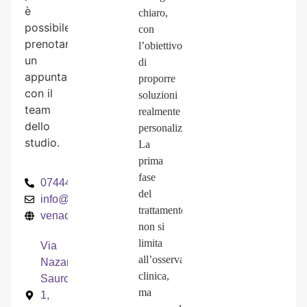
è
chiaro,
possibile
con
prenotare
l’obiettivo
un
di
appuntamento
proporre
con il
soluzioni
team
realmente
dello
personalizzate.
studio.
La
prima
fase
0744407295
del
info@venaodontoiatria.it
trattamento
venaodontoiatria.it
non si
limita
Via
all’osservazione
Nazario
clinica,
Sauro,
ma
1,