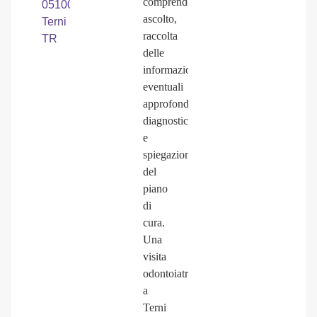
comprende
05100
ascolto,
Terni
raccolta
TR
delle
informazioni,
eventuali
approfondimenti
diagnostici
e
spiegazione
del
piano
di
cura.
Una
visita
odontoiatrica
a
Terni