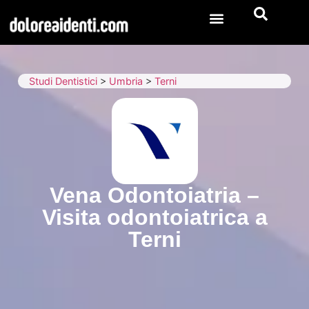
Studi Dentistici
>
Umbria
>
Terni
Vena Odontoiatria –
Visita odontoiatrica a
Terni