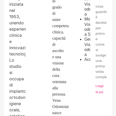
in
iniziata
Visita
cosa
grado
odontoiatrica
nel
guarda
di
a
1953,
il
Montecastrilli
unire
unendo
dentista
Visita
competenza
per
esperienza
odontoiatrica
clinica,
primo
a
San
clinica
capacità
e
Gemini
e
come
di
Visita
innovazione
odontoiatrica
si
ascolto
tecnologica.
a
svolge
e una
Acquasparta
Lo
una
visione
studio
prima
della
visita
si
cura
completa.
occupa
orientata
di
Leggi
alla
implantologia,
di più
persona.
ortodonzia,
Vena
igiene
Odontoiatria
orale,
nasce