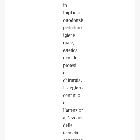
in
implantologia,
ortodonzia,
pedodonzia,
igiene
orale,
estetica
dentale,
protesi
e
chirurgia.
L’aggiornamento
continuo
e
l’attenzione
all’evoluzione
delle
tecniche