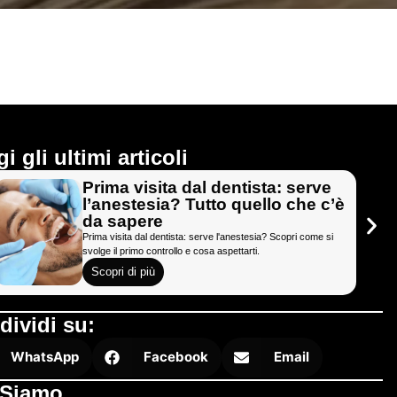
i gli ultimi articoli
Prima visita dal dentista: serve
l’anestesia? Tutto quello che c’è
da sapere
Prima visita dal dentista: serve l'anestesia? Scopri come si
svolge il primo controllo e cosa aspettarti.
Scopri di più
dividi su:
WhatsApp
Facebook
Email
 Siamo