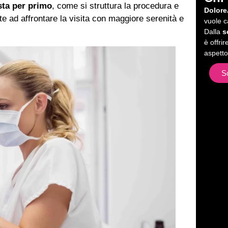
sta per primo
, come si struttura la procedura e
Dolore
te ad affrontare la visita con maggiore serenità e
vuole 
Dalla
s
è offri
aspetto
S