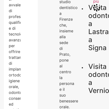
più
studio
avvale
Visita
dentistico
di
a
odonto
professionisti
Firenze
a
qualificati
che,
e di
Lastra
insieme
tecnologie
alla
a
avanzate
sede
per
Signa
di
offrire
Prato,
trattamenti
pone
di
Visita
al
implantologia,
centro
odonto
ortodonzia,
la
a
igiene
persona
orale,
Verni
e il
odontoiatria
suo
conservativa
benessere
ed
orale.