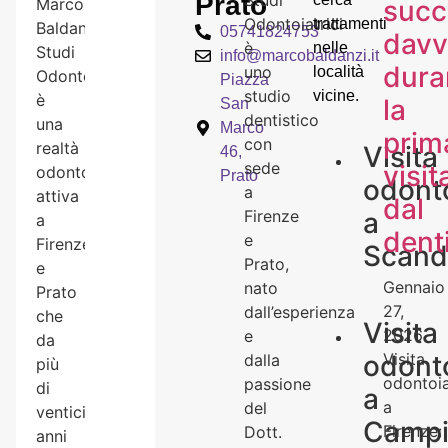
Prato
Studi
succ
Marco
Odontoiatrici
trattamenti
Baldanzi
05741824753
davv
è
nelle
Studi
info@marcobaldanzi.it
dura
uno
località
Odontoiatrici
Piazza
studio
vicine.
è
la
San
dentistico
una
Marco
prim
con
realtà
Visita
46,
sede
visit
odontoiatrica
Prato
odonto
a
attiva
dal
a
Firenze
a
dent
e
Firenze
Scand
Prato,
e
Gennaio
nato
Prato
27,
dall’esperienza
che
Visita
2026
e
da
odonto
Visita
dalla
più
odontoia
passione
di
a
a
del
venticinque
Camp
Firenze:
Dott.
anni