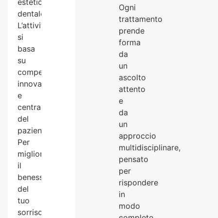
estetica
Ogni
dentale.
trattamento
L’attività
prende
si
forma
basa
da
su
un
competenza,
ascolto
innovazione
attento
e
e
centralità
da
del
un
paziente.
approccio
Per
multidisciplinare,
migliorare
pensato
il
per
benessere
rispondere
del
in
tuo
modo
sorriso,
completo