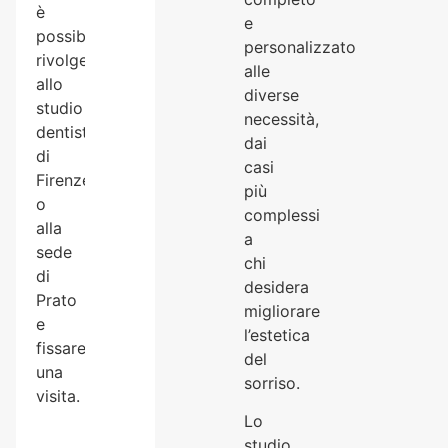
è
e
possibile
personalizzato
rivolgersi
alle
allo
diverse
studio
necessità,
dentistico
dai
di
casi
Firenze
più
o
complessi
alla
a
sede
chi
di
desidera
Prato
migliorare
e
l’estetica
fissare
del
una
sorriso.
visita.
Lo
studio