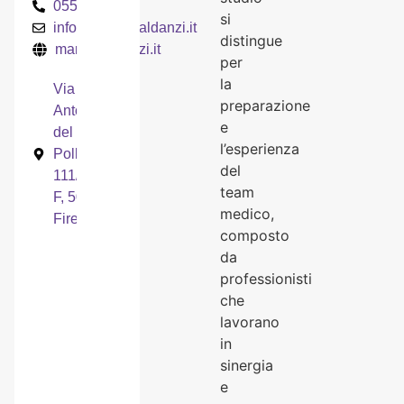
0550946200
si
info@marcobaldanzi.it
distingue
marcobaldanzi.it
per
la
Via
preparazione
Antonio
e
del
l’esperienza
Pollaiolo,
del
111/ D-E-
team
F, 50142
medico,
Firenze
composto
da
professionisti
che
lavorano
in
sinergia
e