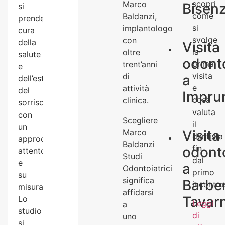
scopri
Marco
Bisenz
si
come
Baldanzi,
prende
si
implantologo
cura
svolge
con
della
Visita
la
oltre
salute
odonto
prima
trent’anni
e
visita
di
a
dell’estetica
e
attività
del
Impru
cosa
clinica.
sorriso
valuta
con
Scegliere
il
un
Marco
Visita
dentista
approccio
Baldanzi
fin
odonto
attento
Studi
dal
e
a
Odontoiatrici
primo
su
significa
Barbe
incontro
misura.
affidarsi
Tavarn
Lo
Leggi
a
studio
di
uno
si