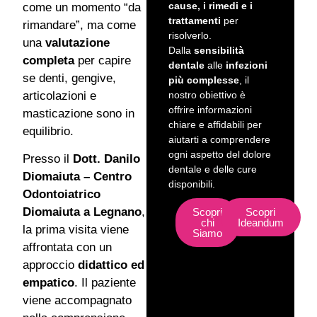
cause, i rimedi e i
come un momento “da
trattamenti
per
rimandare”, ma come
risolverlo.
una
valutazione
Dalla
sensibilità
completa
per capire
dentale
alle
infezioni
se denti, gengive,
più complesse
, il
nostro obiettivo è
articolazioni e
offrire informazioni
masticazione sono in
chiare e affidabili per
equilibrio.
aiutarti a comprendere
ogni aspetto del dolore
Presso il
Dott. Danilo
dentale e delle cure
Diomaiuta – Centro
disponibili.
Odontoiatrico
Diomaiuta a Legnano
,
Scopri
Scopri
chi
Ideandum
la prima visita viene
Siamo
affrontata con un
approccio
didattico ed
empatico
. Il paziente
viene accompagnato