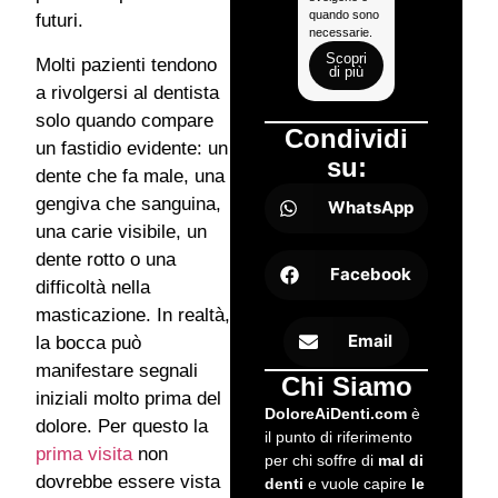
quando sono
svolge la
futuri.
necessarie.
visita.
Scopri
Scopri
Molti pazienti tendono
di più
di più
a rivolgersi al dentista
solo quando compare
Condividi
un fastidio evidente: un
su:
dente che fa male, una
gengiva che sanguina,
WhatsApp
una carie visibile, un
dente rotto o una
Facebook
difficoltà nella
masticazione. In realtà,
Email
la bocca può
manifestare segnali
Chi Siamo
iniziali molto prima del
DoloreAiDenti.com
è
dolore. Per questo la
il punto di riferimento
prima visita
non
per chi soffre di
mal di
dovrebbe essere vista
denti
e vuole capire
le