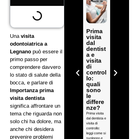
Prima
Prima
Una
visita
visita
visita
dal
odonto
odontoiatrica a
dentist
iatrica:
Legnano
può essere il
a e
serve
primo passo per
visita
la
di
radiogr
comprendere davvero
control
afia?
lo stato di salute della
lo:
Tutto
bocca, e parlare di
quali
quello
sono
Importanza prima
che c’è
le
da
visita dentista
differe
sapere
significa affrontare un
nze?
Prima visita
tema che riguarda non
Prima visita
odontoiatrica:
dal dentista e
scopri
solo chi ha dolore, ma
visita di
quando la
controllo:
radiografia è
anche chi desidera
leggi come si
necessaria e
prevenire problemi
svolgono e
come si