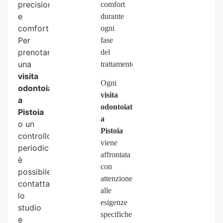
precisione
comfort
e
durante
comfort.
ogni
Per
fase
prenotare
del
una
trattamento.
visita
Ogni
odontoiatrica
visita
a
odontoiatrica
Pistoia
a
o un
Pistoia
controllo
viene
periodico,
affrontata
è
con
possibile
attenzione
contattare
alle
lo
esigenze
studio
specifiche
e