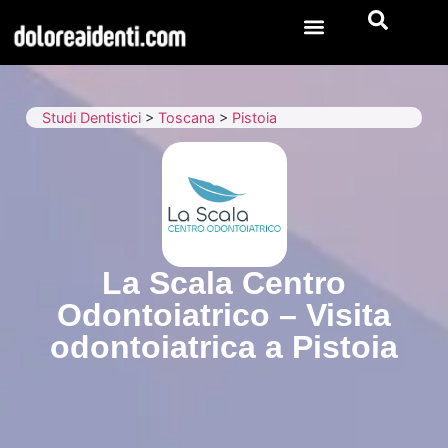
Studi Dentistici
>
Toscana
>
Pistoia
La Scala Centro
Odontoiatrico – Visita
odontoiatrica a Pistoia