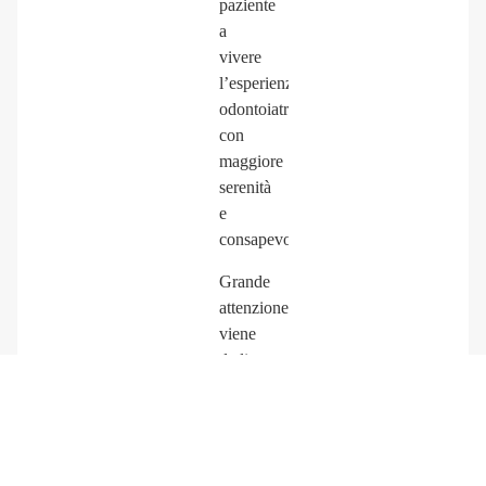
paziente
a
vivere
l’esperienza
odontoiatrica
con
maggiore
serenità
e
consapevolezza.
Grande
attenzione
viene
dedicata
anche
alla
prevenzione
e al