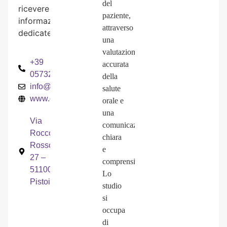
del
ricevere
paziente,
informazioni
attraverso
dedicate.
una
valutazione
+39
accurata
057326232
della
info@odontoiatrialascala.it
salute
www.odontoiatrialascala.it
orale e
una
Via
comunicazione
Roccon
chiara
Rosso,
e
27 –
comprensibile.
51100
Lo
Pistoia
studio
si
occupa
di