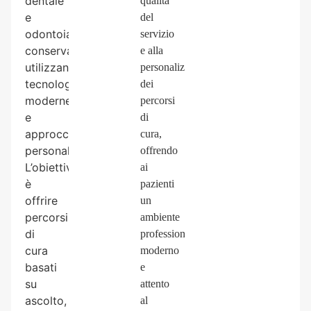
dentale
qualità
e
del
odontoiatria
servizio
conservativa,
e alla
utilizzando
personalizzazione
tecnologie
dei
moderne
percorsi
e
di
approcci
cura,
personalizzati.
offrendo
L’obiettivo
ai
è
pazienti
offrire
un
percorsi
ambiente
di
professionale,
cura
moderno
basati
e
su
attento
ascolto,
al