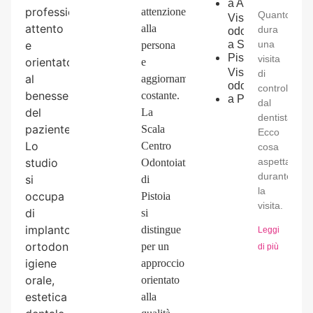
a
Agliana
professionale,
attenzione
Quanto
Visita
attento
alla
dura
odontoiatrica
e
a
Serravalle
una
persona
Pistoiese
visita
orientato
e
Visita
di
al
aggiornamento
odontoiatrica
controllo
benessere
costante.
a
Prato
dal
del
La
dentista?
paziente.
Scala
Ecco
Lo
Centro
cosa
studio
aspettarsi
Odontoiatrico
durante
si
di
la
occupa
Pistoia
visita.
di
si
implantologia,
distingue
Leggi
ortodonzia,
per un
di più
igiene
approccio
orale,
orientato
estetica
alla