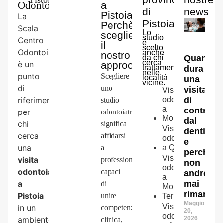
Odontoiatrico
a
di
news
Pistoia
La
Pistoia
Perchè
Scala
Lo
scegliere
studio
Centro
è
il
scelto
Odontoiatrico
anche
nostro
da chi
Quanto
cerca
è un
approccio
trattamenti
dura
nelle
punto
Scegliere
località
una
vicine.
di
uno
visita
Visita
riferimento
odontoiatrica
di
studio
a
controllo
per
odontoiatrico
Montemurlo
dal
chi
significa
Visita
dentista
cerca
affidarsi
odontoiatrica
e
una
a
a
Quarrata
perché
Visita
visita
professionisti
non
odontoiatrica
odontoiatrica
capaci
andrebb
a
a
mai
di
Monsummano
rimandat
Pistoia
unire
Terme
Maggio
Visita
in un
competenza
20,
odontoiatrica
ambiente
2026
clinica,