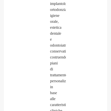
implantologia,
ortodonzia,
igiene
orale,
estetica
dentale
e
odontoiatria
conservativa,
costruendo
piani
di
trattamento
personalizzati
in
base
alle
caratteristiche
cliniche