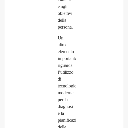
e agli
obiettivi
della
persona.
Un
altro
elemento
importante
riguarda
l’utilizzo
di
tecnologie
moderne
per la
diagnosi
e la
pianificazione
delle